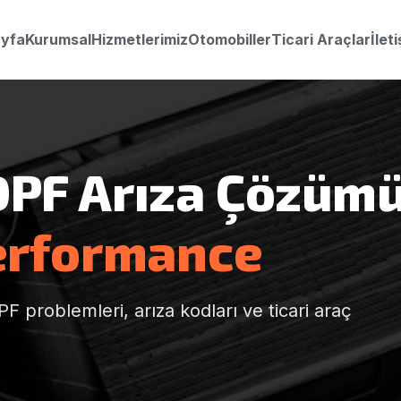
yfa
Kurumsal
Hizmetlerimiz
Otomobiller
Ticari Araçlar
İlet
PF Arıza Çözüm
erformance
 problemleri, arıza kodları ve ticari araç