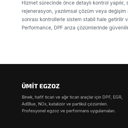
Hizmet sürecinde önce detaylı kontrol yapılır
rejenerasyon, yazılımsal çözüm veya değişim s
sonrası kontrollerle sistem stabil hale getirilir
Performance, DPF arıza çözümlerinde güvenilir
ÜMİT EGZOZ
Binek, hafif ticari ve ağır ticari araçlar için DPF, EGR,
AdBlue, NOx, katalizör ve partikül çözümleri.
Profesyonel egzoz ve performans uygulamaları.