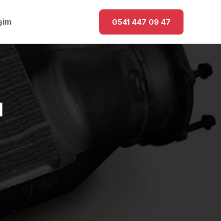
işim
0541 447 09 47
ü