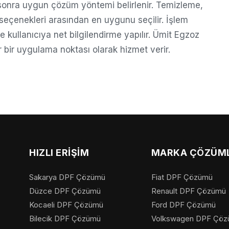
, sonra uygun çözüm yöntemi belirlenir. Temizleme,
eçenekleri arasından en uygunu seçilir. İşlem
 ve kullanıcıya net bilgilendirme yapılır. Ümit Egzoz
 bir uygulama noktası olarak hizmet verir.
HIZLI ERIŞIM
MARKA ÇÖZÜML
Sakarya DPF Çözümü
Fiat DPF Çözümü
Düzce DPF Çözümü
Renault DPF Çözümü
Kocaeli DPF Çözümü
Ford DPF Çözümü
Bilecik DPF Çözümü
Volkswagen DPF Çö