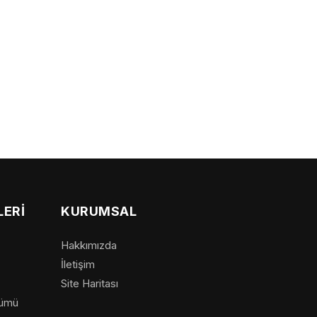
ERI
KURUMSAL
Hakkımızda
İletişim
Site Haritası
zümü